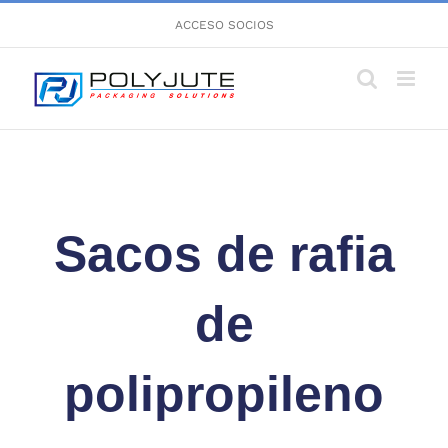
Saltar
ACCESO SOCIOS
al
contenido
Sacos de rafia
de
polipropileno