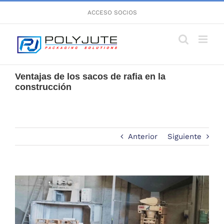
Saltar
ACCESO SOCIOS
al
contenido
Ventajas de los sacos de rafia en la
construcción
Anterior
Siguiente
Ver
imagen
más
grande