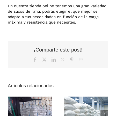
En nuestra tienda online tenemos una gran variedad
de sacos de rafia, podrás elegir el que mejor se
adapte a tus necesidades en función de la carga
máxima y resistencia que necesites.
¡Comparte este post!
Facebook
X
LinkedIn
WhatsApp
Pinterest
Correo
electrónico
Saco grande
para
Artículos relacionados
transportar
¿Por qué
granos o
elegir sacos de
productos:
rafia agrícola
Qué