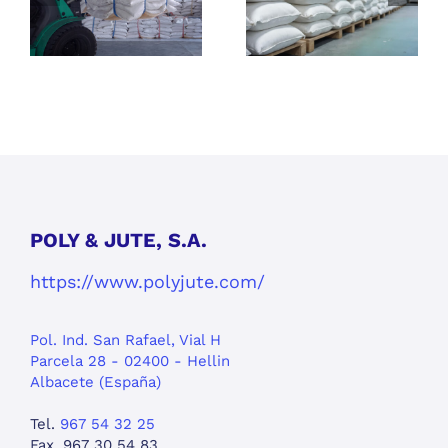
l
para
características
almacenar
debe tener
semillas y
para evitar
fertilizantes?
pérdidas y
mejorar la
logística
POLY & JUTE, S.A.
https://www.polyjute.com/
Pol. Ind. San Rafael, Vial H
Parcela 28 - 02400 - Hellin
Albacete (España)
Tel.
967 54 32 25
Fax. 967 30 54 83