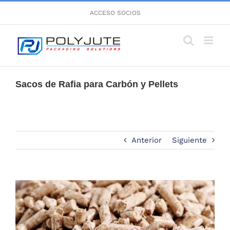
Saltar
ACCESO SOCIOS
al
contenido
Sacos de Rafia para Carbón y Pellets
Anterior
Siguiente
Ver
imagen
más
grande