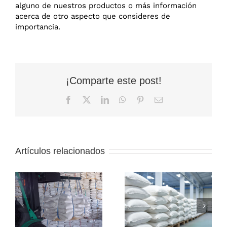
alguno de nuestros productos o más información
acerca de otro aspecto que consideres de
importancia.
¡Comparte este post!
Facebook
X
LinkedIn
WhatsApp
Pinterest
Correo
electrónico
Saco grande
para
Artículos relacionados
transportar
¿Por qué
granos o
elegir sacos de
productos:
rafia agrícola
Qué
l
para
características