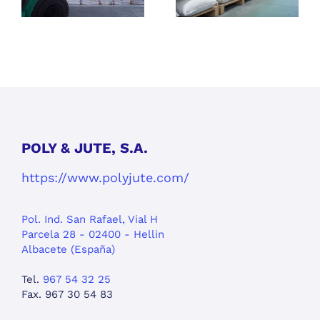
almacenar
debe tener
semillas y
para evitar
fertilizantes?
pérdidas y
mejorar la
logística
POLY & JUTE, S.A.
https://www.polyjute.com/
Pol. Ind. San Rafael, Vial H
Parcela 28 - 02400 - Hellin
Albacete (España)
Tel.
967 54 32 25
Fax. 967 30 54 83